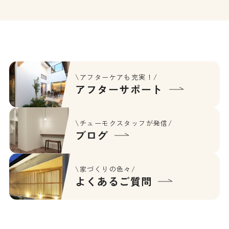
族の絆が感じられるお住まい
す。スキップフロアやバーカ
です。
ウンターなど遊びを織り交ぜ
ながらも落ち着きのあるシッ
クな空間に仕上がっていま
す。
\アフターケアも充実！/
アフターサポート
\チューモクスタッフが発信/
ブログ
\家づくりの色々/
よくあるご質問