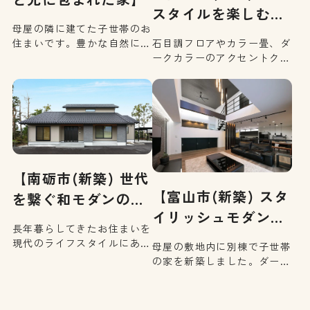
スタイルを楽しむ
母屋の隣に建てた子世帯のお
家…
住まいです。豊かな自然に囲
石目調フロアやカラー畳、ダ
まれた環境を活かし、雄大な
ークカラーのアクセントクロ
山々の景色とお日様の光を存
スを用いたモダンデザインで
分に取り入れられるリビング
素敵に仕上げたLDKと、自分
は、床でゴロゴロと寛ぎ、窓
好みのデザインで遊び心を加
際のベンチに腰掛けるスタイ
えたプライベートスペース。
ルで、家族が思い思いに過ご
メリハリをつけた内装が印象
せる空間に。階段脇に設けた
的な平屋づくりのお住まいで
デスクコーナーや2階ホール
す。
[…]
【南砺市(新築) 世代
【富山市(新築) スタ
を繋ぐ和モダンの
イリッシュモダン
家…
長年暮らしてきたお住まいを
な…
現代のライフスタイルにあわ
母屋の敷地内に別棟で子世帯
せてお建替え。風土にマッチ
の家を新築しました。ダーク
した外観や大切にすべき伝統
カラーとホワイトを基調とし
美はちゃんと取り入れて、世
たシンプルでスタイリッシュ
代を超えて引き継いでいく家
な内装が印象的なお住まいで