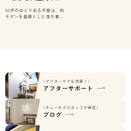
いです。ペットがいる癒しの
ン…
50坪のゆとりある平屋は、和
空間は、家族を自然と笑顔に
モダンを基調とした落ち着き
してくれます。
ある住まい。玄関からの帰宅
動線はスムーズで、生活しや
すい間取りが魅力です。大き
な開口部から四季折々のお庭
を望むリビングは、心を解き
放つような贅沢な空間に。外
とのつながりを感じながら、
心地よく暮らせるお住まい
[…]
\アフターケアも充実！/
アフターサポート
\チューモクスタッフが発信/
ブログ