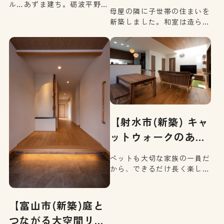
ル…あずま建ち。砺波平野に
母屋の隣に子世帯の住まいを
映える堂々たる佇まい。その
新築しました。和室は造ら
伝統的スタイルに現代風アレ
ず、1階にご夫婦の寝室を設
ンジを加えました。丸太を見
ける事で、動きのムダを省
せたLDKに、施主様手作りの
き、効率的な動線を実現しま
家具＆カウンター、なんとも
した。さらに、機能面の充実
味わい深い雰囲気を醸し出し
を図る事で暮らしやすいお住
ています。
まいに仕上がりました。
【射水市(新築) キャ
ットウォークのあ
る…
ペットも大切な家族の一員だ
から、できるだけ長く楽しく
一緒に時を過ごしたい…。キ
ャットウォークやペット窓付
建具,トイレスペースなどス
【富山市(新築)庭と
トレスを感じさせないよう配
つながる大空間リビ
慮した、愛情あふれるお住ま