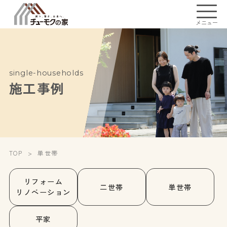
メニュー
single-households
施工事例
TOP
単世帯
リフォーム
二世帯
単世帯
リノベーション
平家