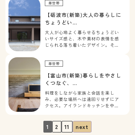
単世帯
【砺波市(新築)大人の暮らしに
ちょうどい…
大人が心地よく暮らせるちょうどい
いサイズ感と、木や素材の表情を感
じられる落ち着いたデザイン。それ
ぞれが自分の時間を大切にできる、
ほどよい距離感も心地よい。街中に
ありながら、プライベートな時間を
単世帯
大切にできるインナーガレージのあ
【富山市(新築)暮らしをやさし
る住まいです。
くつなぐ、…
料理をしながら家族と会話を楽し
み、必要な場所へは遠回りせずにア
クセス。アイランドキッチンを中心
に、ワークスペースや食品庫、洗面
スペースがゆるやかにつながる回遊
動線が、毎日の暮らしにゆとりを生
1
2
11
next
み出します。忙しい日常でも、家族