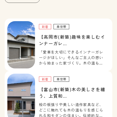
新着
単世帯
【高岡市(新築)趣味を楽しむイ
ンナーガレ…
「愛車を大切にできるインナーガレ
ージがほしい」そんなご主人の想い
から始まった家づくり。木の温もり
を感じる洗練されたLDKや、ガス衣
類乾燥機「乾太くん」を備えたユー
ティリティなど、家事ラクとプライ
新着
単世帯
ベート空間の充実を叶えたお住まい
【富山市(新築)木の美しさを纏
です。
う、上質和…
桧の板張りや美しい造作家具など、
どこに触れても木の温もりを感じら
れる和モダンの住まい。伝統的な和