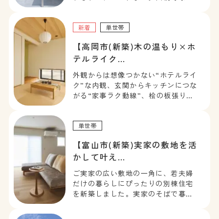
の繊細さと現代的な暮らしやすさが
調和した、上質な和モダンのお住ま
いです。
新着
単世帯
【高岡市(新築)木の温もり×ホ
テルライク…
外観からは想像つかない“ホテルライ
ク”な内観、玄関からキッチンにつな
がる“家事ラク動線”、桧の板張りや
タイルの“上質な素材”。「機能的」
だけじゃない。「美しく暮らした
い」を叶える、木の温もり×ホテル
単世帯
ライクなお住まいです。
【富山市(新築)実家の敷地を活
かして叶え…
ご実家の広い敷地の⼀角に、若夫婦
だけの暮らしにぴったりの別棟住宅
を新築しました。実家のそばで暮ら
せる安心感の中で、家族との繋がり
を大切にできるお住まいです。