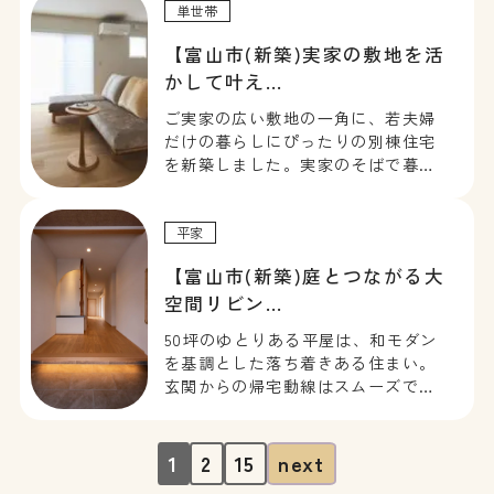
い」を叶える、木の温もり×ホテル
単世帯
ライクなお住まいです。
【富山市(新築)実家の敷地を活
かして叶え…
ご実家の広い敷地の⼀角に、若夫婦
だけの暮らしにぴったりの別棟住宅
を新築しました。実家のそばで暮ら
せる安心感の中で、家族との繋がり
を大切にできるお住まいです。
平家
【富山市(新築)庭とつながる大
空間リビン…
50坪のゆとりある平屋は、和モダン
を基調とした落ち着きある住まい。
玄関からの帰宅動線はスムーズで、
生活しやすい間取りが魅力です。大
きな開口部から四季折々のお庭を望
むリビングは、心を解き放つような
1
2
15
next
贅沢な空間に。外とのつながりを感