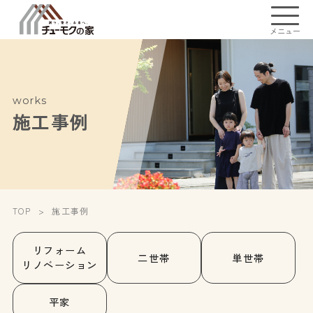
メニュー
works
施工事例
TOP
施工事例
リフォーム
二世帯
単世帯
リノベーション
平家