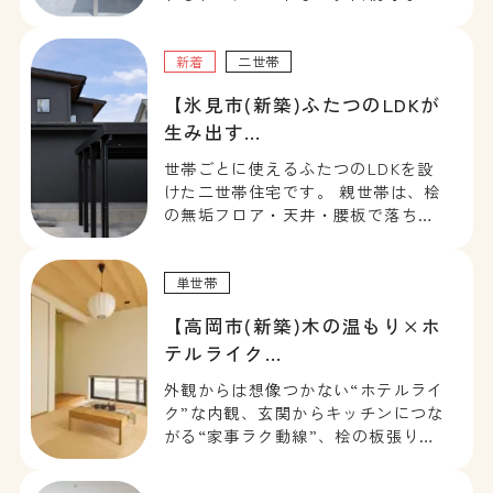
の繊細さと現代的な暮らしやすさが
調和した、上質な和モダンのお住ま
いです。
新着
二世帯
【氷見市(新築)ふたつのLDKが
生み出す…
世帯ごとに使えるふたつのLDKを設
けた二世帯住宅です。 親世帯は、桧
の無垢フロア・天井・腰板で落ち着
きある和のしつらえに。子世帯は、
ナチュラルモダンなインテリアでや
さしいトーンの空間に。それぞれの
単世帯
お気に入りの空間で、毎日を心地よ
【高岡市(新築)木の温もり×ホ
く過ごせます。 住み継ぐ安心を叶
テルライク…
[…]
外観からは想像つかない“ホテルライ
ク”な内観、玄関からキッチンにつな
がる“家事ラク動線”、桧の板張りや
タイルの“上質な素材”。「機能的」
だけじゃない。「美しく暮らした