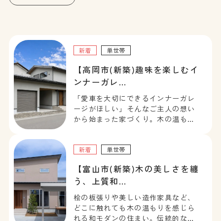
新着
単世帯
【高岡市(新築)趣味を楽しむイ
ンナーガレ…
「愛車を大切にできるインナーガレ
ージがほしい」そんなご主人の想い
から始まった家づくり。木の温もり
を感じる洗練されたLDKや、ガス衣
類乾燥機「乾太くん」を備えたユー
ティリティなど、家事ラクとプライ
新着
単世帯
ベート空間の充実を叶えたお住まい
【富山市(新築)木の美しさを纏
です。
う、上質和…
桧の板張りや美しい造作家具など、
どこに触れても木の温もりを感じら
れる和モダンの住まい。伝統的な和