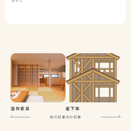
造作家具
直下率
前の記事
次の記事