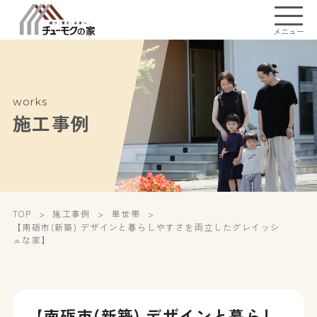
メニュー
works
施工事例
TOP
施工事例
単世帯
【南砺市(新築) デザインと暮らしやすさを両立したグレイッシ
ュな家】
【南砺市(新築) デザインと暮らし