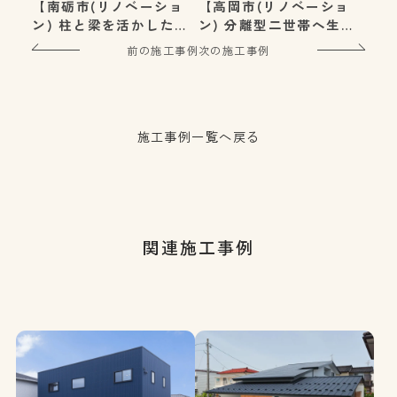
【南砺市(リノベーショ
【高岡市(リノベーショ
ン) 柱と梁を活かした築
ン) 分離型二世帯へ生ま
60年のリノベーション住
れ変わったリノベーショ
前の施工事例
次の施工事例
宅】
ン住宅】
施工事例一覧へ戻る
関連施工事例