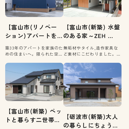
【富山市(新築) 水盤
【富山市(リノベー
のある家～ZEH …
ション)アパートを
フル…
無垢材やタイル,造作家具な
築33年のアパートを家族のた
ど素材にこだわりました。シ
めの住まいへ。限られた空間
ンプルな内装にペンダント照
を無駄なく活かすため、間取
明や間接照明、ポイントクロ
りは暮らしに合わせて再構
スがほどよくアクセントとな
成。明るさ、動線、収納計
っています。水盤のある中庭
画、デザインにこだわった設
など、外部空間も素敵に演出
計で、アパートだったとは思
し、水の癒しと四季の風情を
えないほど心地よい住まいへ
感じられるお住まいです。
と生まれ変わりました。
【富山市(新築) ペッ
【砺波市(新築)大人
トと暮らす二世帯
の暮らしにちょうど
対…