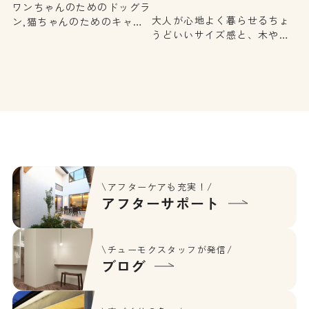
ワンちゃんのためのドッグラ
い…
大人が心地よく暮らせるちょ
ン,猫ちゃんのためのキャッ
うどいいサイズ感と、木や素
トウォークなど、大切なペッ
材の表情を感じられる落ち着
トと暮らすための工夫が満載
いたデザイン。それぞれが自
な楽しいお住まい。そして、
分の時間を大切にできる、ほ
家族構成の変化にも対応でき
どよい距離感も心地よい。街
るゆとりある間取り配置、板
中にありながら、プライベー
張りや格子といった温もりあ
トな時間を大切にできるイン
るチューモクらしいデザイン
ナーガレージのある住まいで
もポイントとなっています。
す。
\アフターケアも充実！/
アフターサポート
\チューモクスタッフが発信/
ブログ