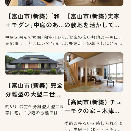
【富山市(新築) ｢和
【富山市(新築)実家
＋モダン｣中庭のあ…
の敷地を活かして叶
え…
中庭を囲んで玄関･和室･LDK
ご実家の広い敷地の⼀角に、
を配置し、どこにいても光が
若夫婦だけの暮らしにぴった
ふりそそぐ気持ちの良いわが
りの別棟住宅を新築しまし
家。休日は家族との時間を大
た。実家のそばで暮らせる安
切にしたくなる、そんなお住
心感の中で、家族との繋がり
まいです。
を大切にできるお住まいで
す。
【富山市(新築) 完全
分離型の大型二世
【高岡市(新築) チュ
帯…
約85坪の完全分離型大型二世
ーモクの家～木津
帯住宅。１,2階の分離ではな
の…
く、左右に分離することで、
季節の移ろいを感じられるよ
よりお互いのプライバシーを
う、中庭～LDK～デッキテラ
守れるようにしました。お互