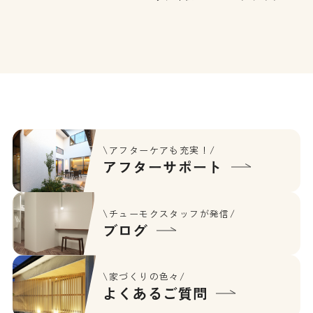
スをひとつの空間として設計
いの世帯へは扉1枚で繋がっ
しました。外観･内観ともに
ているので、安心してお過ご
｢和｣｢気品｣を演出してくれ
しいただけます。
る格子をポイントに採用し、
外からの視線もちゃんと遮る
ように。内装は、素材の質感
にこだわり、自然塗料で仕上
げたタモのフロア,ピー […]
\アフターケアも充実！/
アフターサポート
\チューモクスタッフが発信/
ブログ
\家づくりの色々/
よくあるご質問