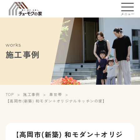
メニュー
works
施工事例
TOP
施工事例
単世帯
【高岡市(新築) 和モダン＋オリジナルキッチンの家】
【高岡市(新築) 和モダン＋オリジ