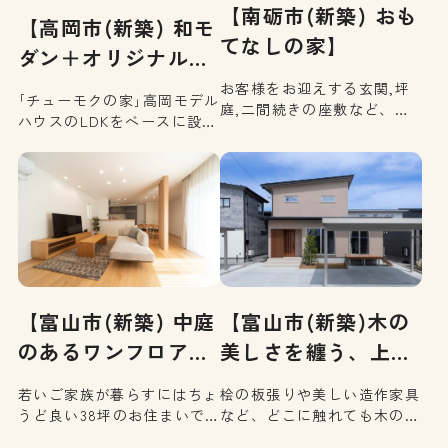
【南砺市(新築) おも
【高岡市(新築) 和モ
てなしの家】
ダン＋オリジナル
キ…
お客様をお迎えする玄関,坪
｢チューモクの家｣高岡モデル
庭,二間続きの座敷など、来
ハウスのLDKをベースに設計
客用として伝統を重んじると
しました。奥様の夢とこだわ
ころと、家族の快適な暮らし
りをカタチにしたキッチン
を追求した生活空間と、どち
は、石を使った“私だけのオ
らも大切に考えました。
リジナルデザイン”。ご夫婦
がのんびり過ごせるタタミリ
ビングには掘りごたつも。生
活の場を全て1階に配置した
平屋感覚で暮らせるお住ま
[…]
【富山市(新築) 中庭
【富山市(新築)木の
のあるワンフロア
美しさを纏う、上質
の…
和…
若いご家族が暮らすにはちょ
桧の板張りや美しい造作家具
うど良い38坪のお住まいで
など、どこに触れても木の温
す。中庭からの光と風と緑に
もりを感じられる和モダンの