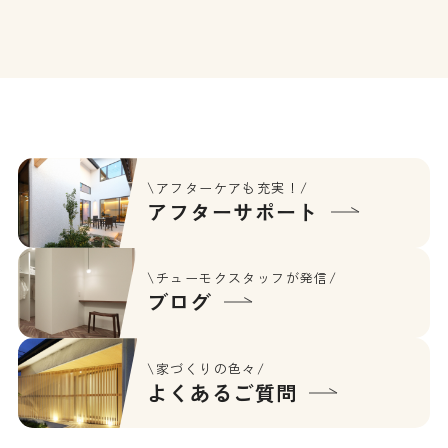
包まれるLDK。キッチンから
住まい。伝統的な和の繊細さ
全体を見渡せる、子育て世代
と現代的な暮らしやすさが調
にうれしいシンプルで使いや
和した、上質な和モダンのお
すい間取りは、ムダを省いた
住まいです。
ワンフロア設計となっていま
す。
\アフターケアも充実！/
アフターサポート
\チューモクスタッフが発信/
ブログ
\家づくりの色々/
よくあるご質問