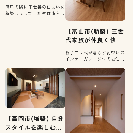
母屋の隣に子世帯の住まいを
新築しました。和室は造ら
ず、1階にご夫婦の寝室を設
ける事で、動きのムダを省
【富山市(新築) 三世
き、効率的な動線を実現しま
した。さらに、機能面の充実
代家族が仲良く快
を図る事で暮らしやすいお住
適…
まいに仕上がりました。
親子三世代が暮らす約53坪の
インナーガレージ付のお住ま
いです。家族が集うLDKは、
南からの光がたっぷり降り注
ぐ、お庭を眺められる最高の
癒し空間。温かい集いの空間
と、静かに過ごすプライベー
ト空間。どちらも充実してい
るから家族みんなが仲良く快
適に暮らせます。
【高岡市(増築) 自分
スタイルを楽しむ