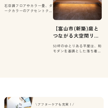
家…
石目調フロアやカラー畳、ダ
ークカラーのアクセントクロ
スを用いたモダンデザインで
素敵に仕上げたLDKと、自分
好みのデザインで遊び心を加
【富山市(新築)庭と
えたプライベートスペース。
つながる大空間リビ
メリハリをつけた内装が印象
的な平屋づくりのお住まいで
ン…
50坪のゆとりある平屋は、和
す。
モダンを基調とした落ち着き
ある住まい。玄関からの帰宅
動線はスムーズで、生活しや
すい間取りが魅力です。大き
な開口部から四季折々のお庭
を望むリビングは、心を解き
放つような贅沢な空間に。外
とのつながりを感じながら、
心地よく暮らせるお住まい
[…]
\アフターケアも充実！/