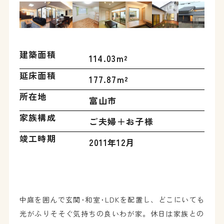
建築面積
114.03m²
延床面積
177.87m²
所在地
富山市
家族構成
ご夫婦＋お子様
竣工時期
2011年12月
中庭を囲んで玄関･和室･LDKを配置し、どこにいても
光がふりそそぐ気持ちの良いわが家。休日は家族との