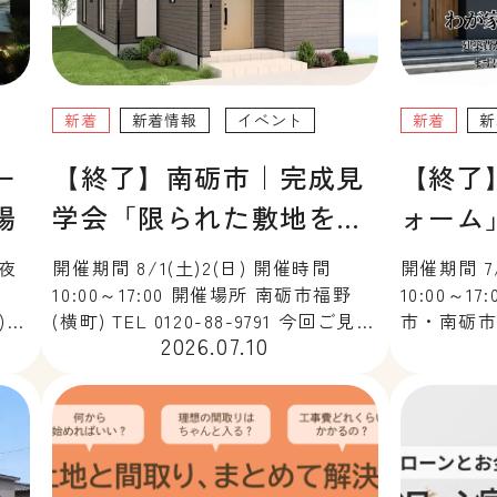
新着
新着情報
イベント
新着
新
ー
【終了】南砺市｜完成見
【終了
場
学会「限られた敷地を、
ォーム
豊かに暮らす平屋」
夜
開催期間 8/1(土)2(日) 開催時間
開催期間 7
10:00～17:00 開催場所 南砺市福野
10:00～
)・
(横町) TEL 0120-88-9791 今回ご見学
市・南砺市 T
2026.07.10
【会
いただける住まいは、住宅が立ち並
え？リフ
ジュ
ぶ町屋でありながら、光や風を上手
に合う選
か
に取り込み、家族が心地よく暮らせ
催します
は違
る工夫を随所に取り入れた […]
は比較して