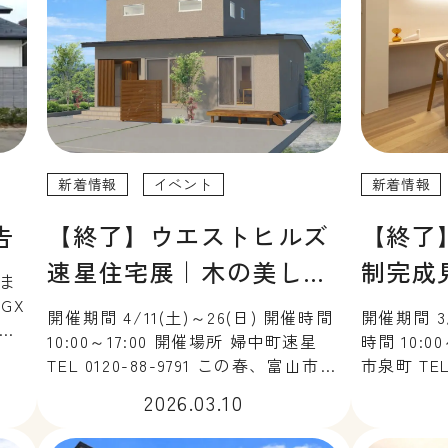
新着情報
イベント
新着情報
告
【終了】ウエストヒルズ
【終了
速星住宅展｜木の美しさ
制完成
しま
を纏う 上質和モダンの家
らしに
GX
開催期間 4/11(土)～26(日) 開催時間
開催期間 3/
に
階…
10:00～17:00 開催場所 婦中町速星
時間 10:0
TEL 0120-88-9791 この春、富山市婦
市泉町 TEL
中町で開催される「ウエストヒルズ
替えから
2026.03.10
速星住宅展」に、チューモクの家が
ちょうどい
出展します。 「木の美しさを纏う
完成いたし