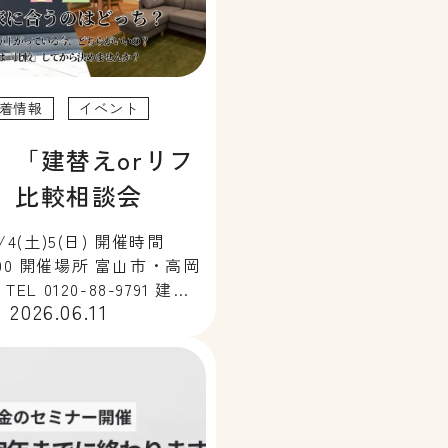
着情報
イベント
】「建替えorリフ
」比較相談会
/4(土)5(日) 開催時間
17:00 開催場所 富山市・高岡
EL 0120-88-9791 建替
2026.06.11
ォーム＆リノベ？ わが家
択を考える比較相談会を開
。建築費が上がる今、まず
から決めませんか […]