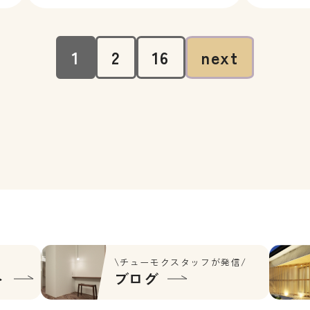
回
リズムが重ならず、家事動線の渋滞
イベント」
す
ゼロ。毎日を心地よく過ごせる住ま
か？ ・寒
いが完成いたしま […]
したい…・ 
1
2
16
next
\チューモクスタッフが発信/
ト
ブログ