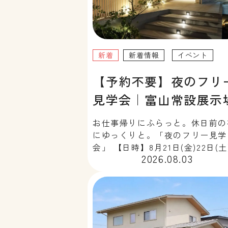
新着
新着情報
イベント
【予約不要】夜のフリ
見学会｜富山常設展示
お仕事帰りにふらっと。休日前の
にゆっくりと。「夜のフリー見学
会」 【日時】8月21日(金)22日(土
2026.08.03
28日(金)29(土) 18:00～20:00 
場】チューモクの家常設展示場(
ートピア富山内) 夜だからこそ分
る、木の家の心地よさ。 昼間と
[…]