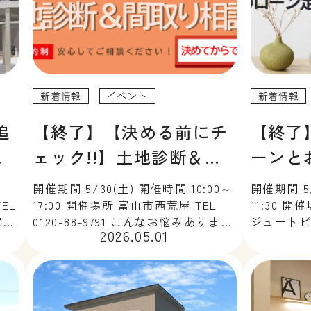
新着情報
イベント
新着情報
追
【終了】【決める前にチ
【終了
予
ェック!!】土地診断＆間
ーンと
取り相談会
そのロ
開催期間 5/30(土) 開催時間 10:00～
開催期間 5/
わ…
TEL
17:00 開催場所 富山市西荒屋 TEL
11:30 
家づ
0120-88-9791 こんなお悩みありませ
ジュートピア
2026.05.01
広
んか？すでに土地をもっているんだ
88-979
い
けど、希望の間取り入るのかな…❓気
んなお金
んな
になる土地があるんだけど、日当た
40年ロー
りとか地盤とか大丈夫かな […]
けど、この