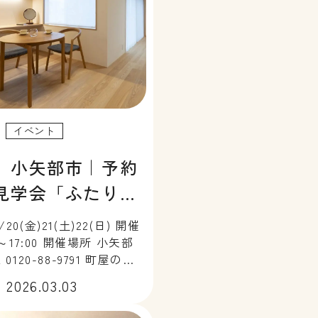
イベント
】小矢部市｜予約
見学会「ふたり暮
ちょうどいい、1
20(金)21(土)22(日) 開催
0～17:00 開催場所 小矢部
 0120-88-9791 町屋の建
生まれた「ふたり暮らしに
2026.03.03
い、1階で暮らせる家」が
ました。 生活のほとんど