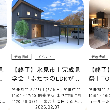
上質和モダンの家」 […]
を1階にまと
新着情報
イベント
新着情報
見
【終了】氷見市｜完成見
【終了
ン
学会「ふたつのLDKが生
祭｜T
」
み出すゆとりの時間」
ーム2
開催期間 2/28(土)3/1(日) 開催時間
開催期間 2/
田
10:00～17:00 開催場所 氷見市窪 TEL
10:00～1
切にで
0120-88-9791 世帯ごとに使えるふた
ョールーム T
2026.02.07
そ
つのLDKを設けた二世帯住宅。生活
て・触れ