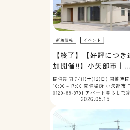
新着情報
イベント
【終了】【好評につき
加開催!!】小矢部市｜
約制完成見学会「子供
開催期間 7/11(土)12(日) 開催時間
と…
10:00～17:00 開催場所 小矢部市 
0120-88-9791 アパート暮らしで
2026.05.15
くりをお考えの方、必見。収納も
さも実現した、家族にちょうどい
住まいが完成いたしました。 こ
毎日感じていません […]