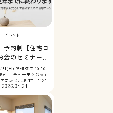
イベント
】予約制【住宅ロ
お金のセミナー】
ーン定年までに終
31(日) 開催時間 10:00～
開催場所 「チューモクの家」
常設展示場 TEL 0120-
2026.04.24
1 家づくりをお考えの方、こ
の不安はありませんか？・
ンだと定年を超えてしまう
返済計画で大丈 […]