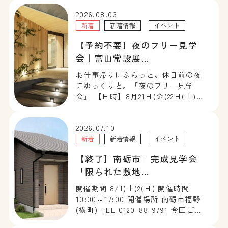
2026.08.03
新着
新着情報
イベント
【予約不要】夜のフリー見学
会｜富山常設展…
お仕事帰りにふらっと。休日前の夜
にゆっくりと。「夜のフリー見学
会」 【日時】8月21日(金)22日(土)・
28日(金)29(土) 18:00～20:00 【会
場】チューモクの家常設展示場(ジュ
2026.07.10
ートピア富山内) 夜だからこそ分か
る、木の家の心地よさ。 昼間とは違
新着
新着情報
イベント
[…]
【終了】南砺市｜完成見学会
「限られた敷地…
開催期間 8/1(土)2(日) 開催時間
10:00～17:00 開催場所 南砺市福野
(横町) TEL 0120-88-9791 今回ご見
学いただける住まいは、住宅が立ち