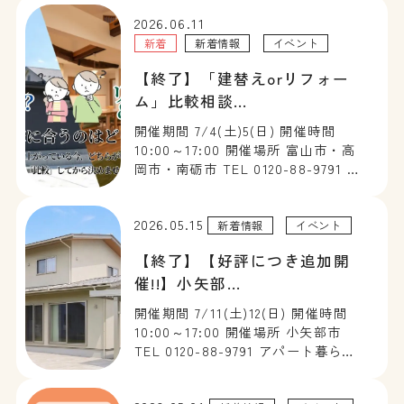
並ぶ町屋でありながら、光や風を上
2026.06.11
手に取り込み、家族が心地よく暮ら
せる工夫を随所に取り入れた […]
新着
新着情報
イベント
【終了】「建替えorリフォー
ム」比較相談…
開催期間 7/4(土)5(日) 開催時間
10:00～17:00 開催場所 富山市・高
岡市・南砺市 TEL 0120-88-9791 建
替え？リフォーム＆リノベ？ わが
家に合う選択を考える比較相談会を
2026.05.15
開催します。建築費が上がる今、ま
新着情報
イベント
ずは比較してから決めませんか […]
【終了】【好評につき追加開
催!!】小矢部…
開催期間 7/11(土)12(日) 開催時間
10:00～17:00 開催場所 小矢部市
TEL 0120-88-9791 アパート暮らし
で家づくりをお考えの方、必見。収
納も広さも実現した、家族にちょう