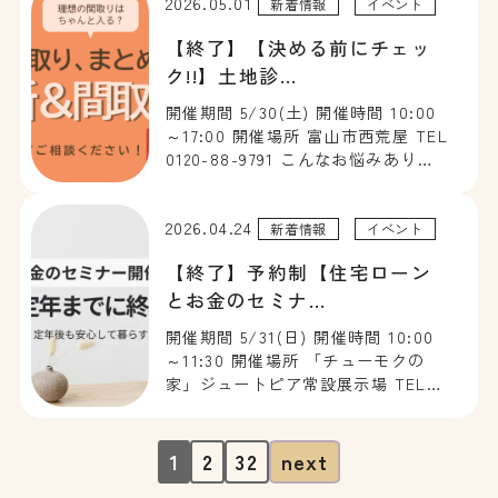
2026.05.01
どいい住まいが完成いたしました。
新着情報
イベント
こんな毎日感じていません […]
【終了】【決める前にチェッ
ク!!】土地診…
開催期間 5/30(土) 開催時間 10:00
～17:00 開催場所 富山市西荒屋 TEL
0120-88-9791 こんなお悩みありま
せんか？すでに土地をもっているん
だけど、希望の間取り入るのかな…❓
2026.04.24
気になる土地があるんだけど、日当
新着情報
イベント
たりとか地盤とか大丈夫かな […]
【終了】予約制【住宅ローン
とお金のセミナ…
開催期間 5/31(日) 開催時間 10:00
～11:30 開催場所 「チューモクの
家」ジュートピア常設展示場 TEL
0120-88-9791 家づくりをお考えの
方、こんなお金の不安はありません
か？・40年ローンだと定年を超えて
1
2
32
next
しまうけど、この返済計画で大丈