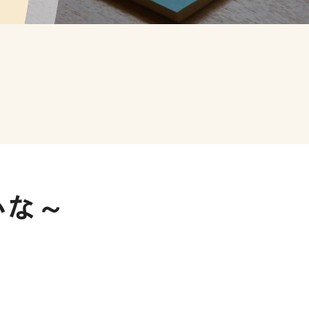
～
いな～