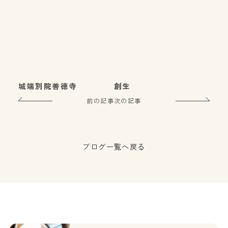
城端別院善徳寺
創生
前の記事
次の記事
ブログ一覧へ戻る