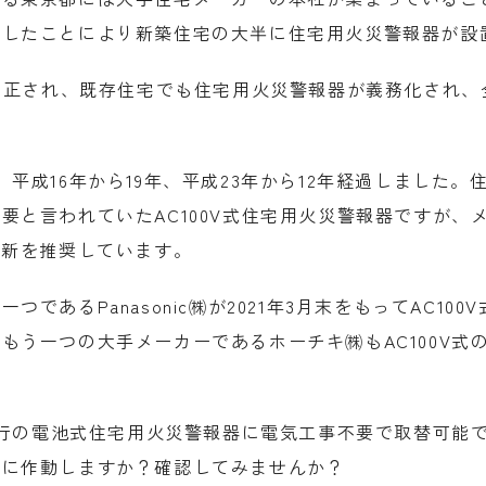
及したことにより新築住宅の大半に住宅用火災警報器が設
が改正され、既存住宅でも住宅用火災警報器が義務化され
平成16年から19年、平成23年から12年経過しました。
と言われていたAC100V式住宅用火災警報器ですが、メ
更新を推奨しています。
であるPanasonic㈱が2021年3月末をもってAC1
もう一つの大手メーカーであるホーチキ㈱もAC100V式
ら現行の電池式住宅用火災警報器に電気工事不要で取替可能
常に作動しますか？確認してみませんか？