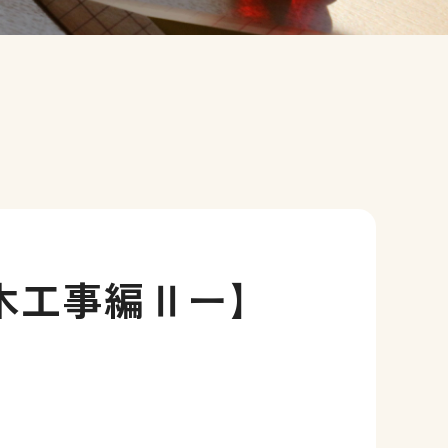
木工事編Ⅱー】