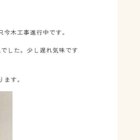
只今木工事進行中です。
況でした。
少し遅れ気味です
ります。