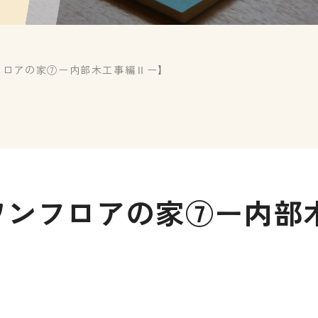
フロアの家⑦ー内部木工事編Ⅱー】
ワンフロアの家⑦ー内部