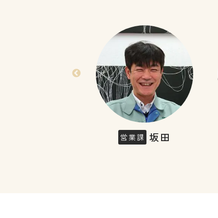
水木
坂田
工事課
営業課