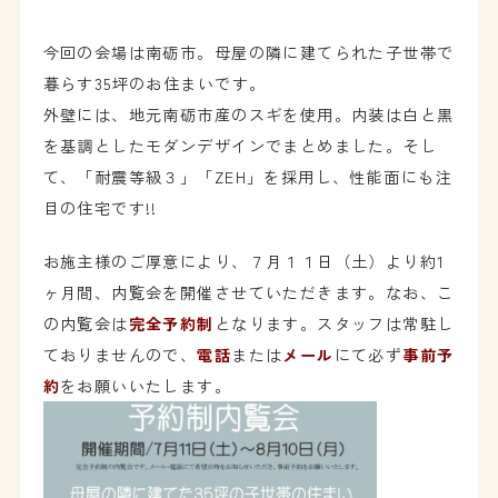
今回の会場は南砺市。母屋の隣に建てられた子世帯で
暮らす35坪のお住まいです。
外壁には、地元南砺市産のスギを使用。内装は白と黒
を基調としたモダンデザインでまとめました。そし
て、「耐震等級３」「ZEH」を採用し、性能面にも注
目の住宅です!!
お施主様のご厚意により、７月１１日（土）より約1
ヶ月間、内覧会を開催させていただきます。なお、こ
の内覧会は
完全予約制
となります。スタッフは常駐し
ておりませんので、
電話
または
メール
にて必ず
事前予
約
をお願いいたします。