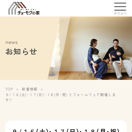
メニュー
news
お知らせ
TOP
新着情報
９/１６(土)･１７(日)･１８(月･祝) リフォームフェア開催しま
す!!
９/１６(土)･１７(日)･１８(月･祝)