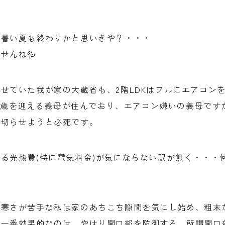
、暑い夏も終わりかと思いきや？・・・
せんね💦
せていた我が家の大蔵省も、2階LDKはフルにエアコン
100歳を迎える義母が住んでおり、エアコン嫌いの義母で
り切らせようと必死です。
る光熱費(特に電気料金)が気にならない訳が無く・・・
、寒さが苦手な私は家のあちこち隙間を気にし始め、粗末
に一番効果的なのは、やはり開口部を防御する、所謂開口