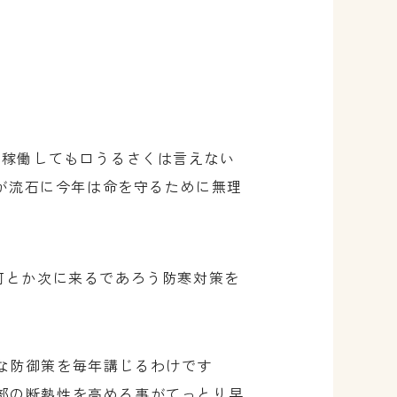
を稼働しても口うるさくは言えない
すが流石に今年は命を守るために無理
何とか次に来るであろう防寒対策を
な防御策を毎年講じるわけです
部の断熱性を高める事がてっとり早