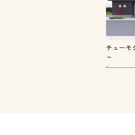
チューモ
～