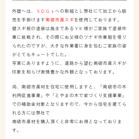
外壁へは、
ＳＤＧｓ
への取組とし弊社にて加工から販
売を手掛けます
南砺市産スギ
を使用しております。
壁スギ板の塗装は施主であるＹＫ様がご家族で塗装作
業に挑戦され、その際にお父様のツナギ作業服を借り
られたのですが、大きな作業着に身を包むご家族の姿
がとてもキュートでした。
写真にありますように、道路から望む南砺市産スギが
印象を和らげ表情豊かな外観となっております。
尚、南砺市産材を住宅に使用しますと、「南砺市の木
利用促進事業」や「とやまの木で家づくり支援事業」
での補助金対象となりますので、今から住宅を建てら
れる方には弊社で
南砺市産材を購入頂くと非常にお得となっておりま
す。