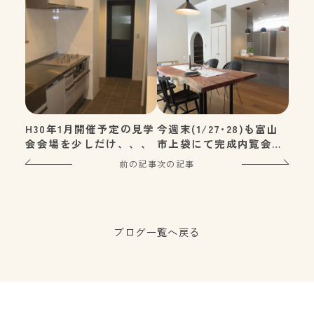
H30年1月開催予定の見学
今週末(1/27･28)も富山
会会場を少しだけ、、、
市上袋にて完成内覧会開
催しております!!
前の記事
次の記事
ブログ一覧へ戻る