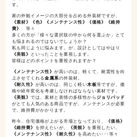
す。
《素材》《色》《メンテナンス性》《価格》《維持
費》
　等々

多くの方が「様々な選択肢の中から何を選ぶか」とて
も悩まれるのではないでしょうか？

私も同じように悩みます。が、設計としてはやはり
《美観》
といったことを重視します。

皆様はどのポイントを重視されますか？
《メンテナンス性》
が高いのは、軽くて、耐震性を向
上させてくれる
金属系
の外装材。
《耐久性》
が高いのは、同じく軽い
木板
等ですが、価
格や経年変化を考慮しなければならない素材です。
《美観》
では、素材と表情の多様性から
ジョリパッド
がとても人気のある商品ですが、メンテナンスが必要
で、維持費がかかります。
昨今、住宅価格が上がる市場となっており、
《価格》
《維持費》
を抑えたいが、
《美観》
を重視したい、
《メンテナンス性》《耐久性》
を高めたい･･･等々 