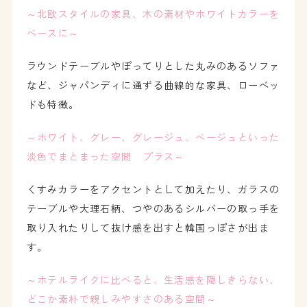
～北欧スタイルの家具、木の素材やホワイトカラーを
ベースに～
ラウンドテーブルやぽってりとした丸みのあるソファ
など、ジャパンディに通ずる曲線的な家具、ローベッ
ドも特徴。
～ホワイト、グレー、グレージュ、ベージュといった
淡色でまとまった空間 プラス～
くすみカラーをアクセントとして加えたり、ガラスの
テーブルや大理石柄、つやのあるシルバーの取っ手を
取り入れたりして抜け感を出すと韓国っぽさが出ま
す。
～ホテルライクに比べると、生活感を隠しきらない、
どこか素朴で親しみやすさのある空間～